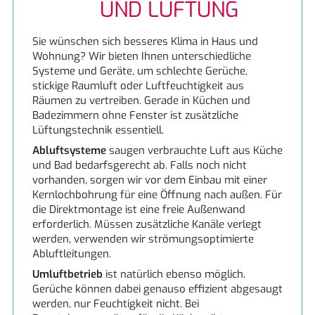
UND LÜFTUNG
LUFTREINIGUNG UND LÜFTUNG
Miele
Sie wünschen sich besseres Klima in Haus und
Neff
Wohnung? Wir bieten Ihnen unterschiedliche
Systeme und Geräte, um schlechte Gerüche,
stickige Raumluft oder Luftfeuchtigkeit aus
NEFF excellent®
Räumen zu vertreiben. Gerade in Küchen und
Badezimmern ohne Fenster ist zusätzliche
Siemens
Lüftungstechnik essentiell.
Abluftsysteme
saugen verbrauchte Luft aus Küche
Siemens
und Bad bedarfsgerecht ab. Falls noch nicht
vorhanden, sorgen wir vor dem Einbau mit einer
Kernlochbohrung für eine Öffnung nach außen. Für
die Direktmontage ist eine freie Außenwand
erforderlich. Müssen zusätzliche Kanäle verlegt
werden, verwenden wir strömungsoptimierte
Abluftleitungen.
Umluftbetrieb
ist natürlich ebenso möglich.
Gerüche können dabei genauso effizient abgesaugt
werden, nur Feuchtigkeit nicht. Bei