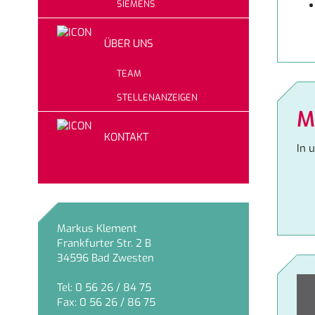
SIEMENS
ÜBER UNS
TEAM
STELLENANZEIGEN
M
KONTAKT
In 
Markus Klement
Frankfurter Str. 2 B
34596
Bad Zwesten
Tel:
0 56 26 / 84 75
Fax:
0 56 26 / 86 75