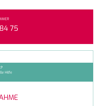
UMMER
 84 75
t?
le Hilfe
NAHME