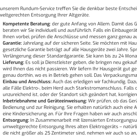
 unserem Rundum-Service treffen Sie die denkbar beste Entschei
eltgerechten Entsorgung Ihrer Altgeräte.
Kompetente Beratung
: der gute Anfang von Allem. Damit das 
beraten wir Sie individuell und ausführlich. Falls ein Einbauge
Ihnen vorbei, prüfen die Anschlüsse und messen ganz genau a
Garantie:
Jahrelang auf der sicheren Seite. Sie möchten mit Ha
gesetzliche Garantie beträgt auf alle Hausgeräte zwei Jahre. S
Verlängerung dieser Standardgarantie. Sie kann bis zu 24 Mon
Lieferung:
Es soll ja Dienstleister geben, die bringen neu gekauf
wird Ihnen das nicht passieren. Wir liefern Ihr Hausgerät gut
genau dorthin, wo es in Betrieb gehen soll. Das Verpackungsmat
Einbau und Anschluss:
Auch das erledigen wir fachkundig. Daz
alle Fälle Elektro-, beim Herd auch Starkstromanschluss. Fall
unzureichend ist, oder der Standort sich geändert hat, korrigiere
Inbetriebnahme und Geräteeinweisung:
Wir prüfen, ob das Gerä
Bedienung und zur Reinigung. Sie erhalten natürlich auch eine A
eine Kindersicherung an. Für Ihre Fragen haben wir auch ansch
Entsorgung:
In Zusammenarbeit mit lizensierten Entsorgungs
umweltgerechte Entsorgung Ihres alten Elektrogeräts – natürli
die nicht größer als 25 Zentimeter sind, nehmen wir auch so an,