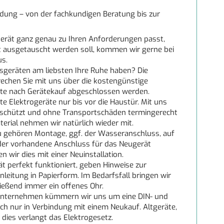
dung – von der fachkundigen Beratung bis zur
Gerät ganz genau zu Ihren Anforderungen passt,
rät ausgetauscht werden soll, kommen wir gerne bei
us.
usgeräten am liebsten Ihre Ruhe haben? Die
prechen Sie mit uns über die kostengünstige
ate nach Gerätekauf abgeschlossen werden.
te Elektrogeräte nur bis vor die Haustür. Mit uns
 geschützt und ohne Transportschäden termingerecht
erial nehmen wir natürlich wieder mit.
u gehören Montage, ggf. der Wasseranschluss, auf
s der vorhandene Anschluss für das Neugerät
n wir dies mit einer Neuinstallation.
t perfekt funktioniert, geben Hinweise zur
nleitung in Papierform. Im Bedarfsfall bringen wir
ließend immer ein offenes Ohr.
unternehmen kümmern wir uns um eine DIN- und
ch nur in Verbindung mit einem Neukauf. Altgeräte,
 dies verlangt das Elektrogesetz.