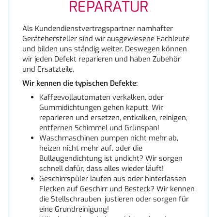
REPARATUR
LUFTREINIGUNG UND LÜFTUNG
Miele
Als Kundendienstvertragspartner namhafter
Neff
Gerätehersteller sind wir ausgewiesene Fachleute
und bilden uns ständig weiter. Deswegen können
wir jeden Defekt reparieren und haben Zubehör
NEFF excellent®
und Ersatzteile.
Wir kennen die typischen Defekte:
Siemens
Kaffeevollautomaten verkalken, oder
Gummidichtungen gehen kaputt. Wir
Siemens
reparieren und ersetzen, entkalken, reinigen,
entfernen Schimmel und Grünspan!
Waschmaschinen pumpen nicht mehr ab,
heizen nicht mehr auf, oder die
Bullaugendichtung ist undicht? Wir sorgen
schnell dafür, dass alles wieder läuft!
Geschirrspüler laufen aus oder hinterlassen
Flecken auf Geschirr und Besteck? Wir kennen
die Stellschrauben, justieren oder sorgen für
eine Grundreinigung!